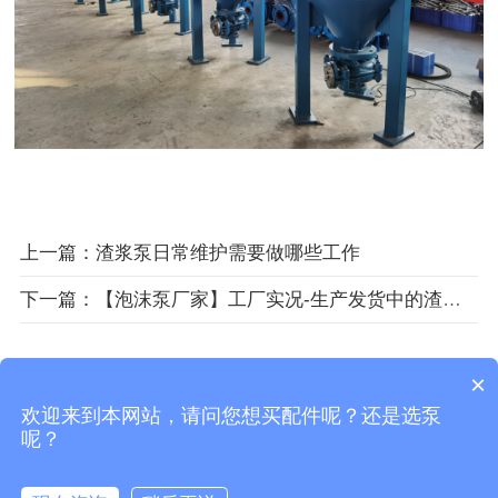
上一篇：渣浆泵日常维护需要做哪些工作
下一篇：【泡沫泵厂家】工厂实况-生产发货中的渣浆泵
Copyright © 2018-2026 石家庄盘石泵业有限公司 版权所
×
有
欢迎来到本网站，请问您想买配件呢？还是选泵
呢？
备案号：
冀ICP备20012658号-12