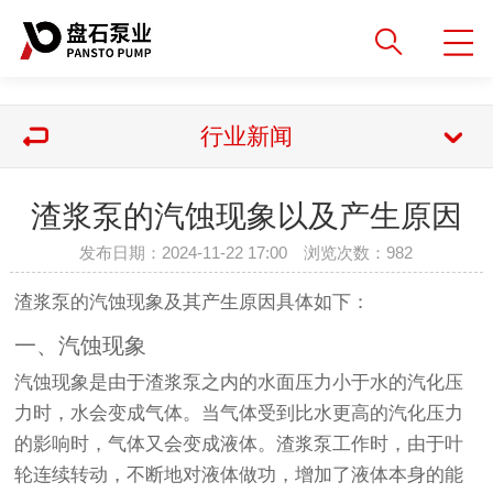
行业新闻
渣浆泵的汽蚀现象以及产生原因
发布日期：2024-11-22 17:00 浏览次数：
982
渣浆泵的汽蚀现象及其产生原因具体如下：
一、汽蚀现象
汽蚀现象是由于渣浆泵之内的水面压力小于水的汽化压
力时，水会变成气体。当气体受到比水更高的汽化压力
的影响时，气体又会变成液体。渣浆泵工作时，由于叶
轮连续转动，不断地对液体做功，增加了液体本身的能